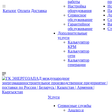
работы
пр
Настройка
Но
Каталог
Оплата
Доставка
оборудования
Па
Сервисное
До
обслуживание
Со
Гарантийное
Ва
обслуживание
Ст
Дополнительные
услуги
Калькулятор
КРМ
Калькулятор
сети
Калькулятор
генерации
Услуги
Сервисные службы
Анализ и