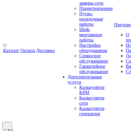
замеры сети
Проектирование
Пуско-
наладочные
работы
Предпри
Шеф-
монтажные
О
работы
пр
Настройка
Но
Каталог
Оплата
Доставка
оборудования
Па
Сервисное
До
обслуживание
Со
Гарантийное
Ва
обслуживание
Ст
Дополнительные
услуги
Калькулятор
КРМ
Калькулятор
сети
Калькулятор
генерации