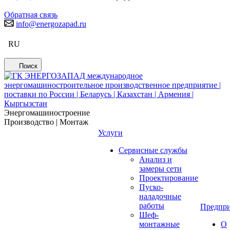
Обратная связь
info@energozapad.ru
RU
Поиск
Энергомашиностроение
Производство | Монтаж
Услуги
Сервисные службы
Анализ и
замеры сети
Проектирование
Пуско-
наладочные
работы
Предпри
Шеф-
монтажные
О