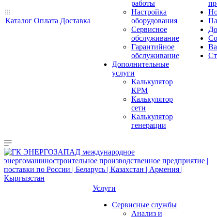
работы
пр
Настройка
Но
Каталог
Оплата
Доставка
оборудования
Па
Сервисное
До
обслуживание
Со
Гарантийное
Ва
обслуживание
Ст
Дополнительные
услуги
Калькулятор
КРМ
Калькулятор
сети
Калькулятор
генерации
Услуги
Сервисные службы
Анализ и