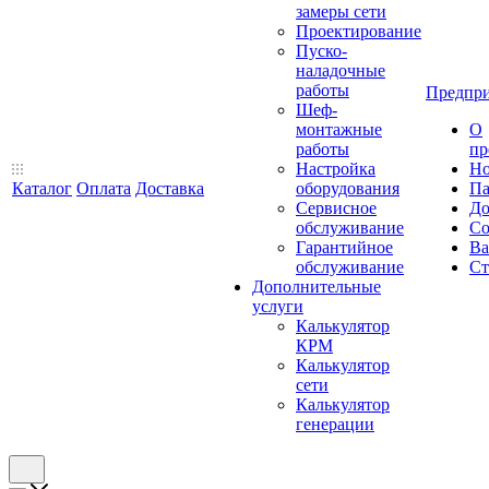
замеры сети
Проектирование
Пуско-
наладочные
работы
Предпри
Шеф-
монтажные
О
работы
пр
Настройка
Но
Каталог
Оплата
Доставка
оборудования
Па
Сервисное
До
обслуживание
Со
Гарантийное
Ва
обслуживание
Ст
Дополнительные
услуги
Калькулятор
КРМ
Калькулятор
сети
Калькулятор
генерации