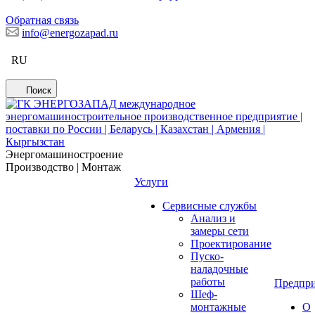
Обратная связь
info@energozapad.ru
RU
Поиск
Энергомашиностроение
Производство | Монтаж
Услуги
Сервисные службы
Анализ и
замеры сети
Проектирование
Пуско-
наладочные
работы
Предпри
Шеф-
монтажные
О