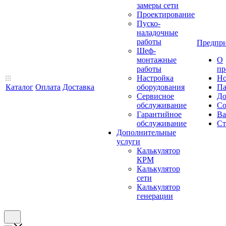
замеры сети
Проектирование
Пуско-
наладочные
работы
Предпри
Шеф-
монтажные
О
работы
пр
Настройка
Но
Каталог
Оплата
Доставка
оборудования
Па
Сервисное
До
обслуживание
Со
Гарантийное
Ва
обслуживание
Ст
Дополнительные
услуги
Калькулятор
КРМ
Калькулятор
сети
Калькулятор
генерации