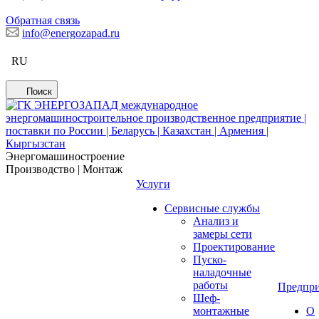
Обратная связь
info@energozapad.ru
RU
Поиск
Энергомашиностроение
Производство | Монтаж
Услуги
Сервисные службы
Анализ и
замеры сети
Проектирование
Пуско-
наладочные
работы
Предпри
Шеф-
монтажные
О