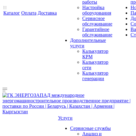
работы
пр
Настройка
Но
Каталог
Оплата
Доставка
оборудования
Па
Сервисное
До
обслуживание
Со
Гарантийное
Ва
обслуживание
Ст
Дополнительные
услуги
Калькулятор
КРМ
Калькулятор
сети
Калькулятор
генерации
Услуги
Сервисные службы
Анализ и